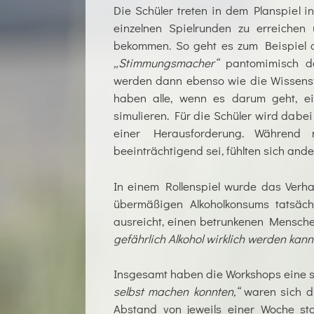
Die Schüler treten in dem Planspiel 
einzelnen Spielrunden zu erreiche
bekommen. So geht es zum Beispiel d
„Stimmungsmacher“
pantomimisch dar
werden dann ebenso wie die Wissensf
haben alle, wenn es darum geht, ei
simulieren. Für die Schüler wird dabe
einer Herausforderung. Während
beeinträchtigend sei, fühlten sich an
In einem Rollenspiel wurde das Verhal
übermäßigen Alkoholkonsums tatsäch
ausreicht, einen betrunkenen Menschen
gefährlich Alkohol wirklich werden kann
Insgesamt haben die Workshops eine sa
selbst machen konnten,“
waren sich di
Abstand von jeweils einer Woche st