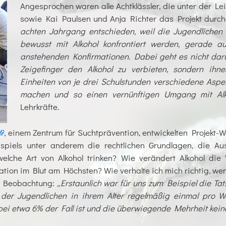
Angesprochen waren alle Achtklässler, die unter der L
sowie Kai Paulsen und Anja Richter das Projekt durc
achten Jahrgang entschieden, weil die Jugendlichen 
bewusst mit Alkohol konfrontiert werden, gerade a
anstehenden Konfirmationen. Dabei geht es nicht dar
Zeigefinger den Alkohol zu verbieten, sondern ih
Einheiten von je drei Schulstunden verschiedene Asp
machen und so einen vernünftigen Umgang mit Alkoh
Lehrkräfte.
,
einem Zentrum für Suchtprävention, entwickelten Projekt-
piels unter anderem die rechtlichen Grundlagen, die A
elche Art von Alkohol trinken? Wie verändert Alkohol d
ration im Blut am Höchsten? Wie verhalte ich mich richtig, wen
de Beobachtung:
„Erstaunlich war für uns zum Beispiel die Ta
der Jugendlichen in ihrem Alter regelmäßig einmal pro Woc
 bei etwa 6% der Fall ist und die überwiegende Mehrheit keine