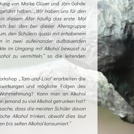
eitung von Maike Clüver und Jörn Gohde
hgeführt haben.
„Wir haben uns für den
in diesem Alter häufig das erste Mal
uch bei den bei dieser Altersgruppe
um, den Schülern quasi mit erhobenem
nen in zwei aufeinander aufbauenden
ekte im Umgang mit Alkohol bewusst zu
ol zu vermitteln,“
so die leitenden
Workshop „
Tom-und-Lisa
“ erarbeiten die
uswirkungen und mögliche Folgen des
ie Wahrnehmung? Kann man an Alkohol
n jemand zu viel Alkohol getrunken hat?
tsache, dass die meisten Schüler davon
he Alkohol trinken, obwohl dies laut
n bis selten Alkohol konsumiert.“