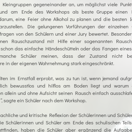
in Kleingruppen gegeneinander an, um möglichst viele Punkt
n und am Ende des Workshops als beste Gruppe einen 
arum, eine Feier ohne Alkohol zu planen und die besten I
zustellen. Die gelungenen Vorführungen der einzelnen
ragen von den Schülern und einer Jury bewertet. Besonde
nen Rauschzustand mit Hilfe einer sogenannten Rauschb
i schon das einfache Händeschütteln oder das Fangen eines 
 manche Schüler meinen, dass der Zustand nicht be
dere in der eigenen Wahrnehmung stark eingeschränkt.
ten im Ernstfall erprobt, was zu tun ist, wenn jemand aufg
lich bewusstlos und hilflos am Boden liegt und warum 
 allein und ohne Aufsicht seinen Rausch einfach ausschlafe
“
, sagte ein Schüler nach dem Workshop.
chliche und kritische Reflexion der Schülerinnen und Schüle
e Schülerinnen und Schüler am Ende des schulischen Teils
attfinden, haben die Schüler aber ergänzend die Aufgabe