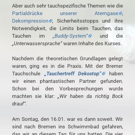
Aber auch sehr tauchspezifische Themen wie die
Partialdrücke unserer Atemgase
,
Dekompression
, Sicherheitsstopps und ihre
Notwendigkeit, die Limits beim Tauchen, das
Tauchen im
„Buddy-System“
und die
„Unterwassersprache“
waren Inhalte des Kurses.
Nachdem die theoretischen Grundlagen gelegt
waren, ging es in die Praxis. Mit der Bremer
Tauchschule
„Tauchertreff Dekostop“
haben
wir einen phantastischen Partner gefunden.
Schon bei den Vorbesprechungen wurde
machten sie klar:
„Wir haben da richtig Bock
drauf“
.
Am Sontag, den 16.01. war es dann soweit. Wir
sind nach Bremen ins Schwimmbad gefahren,
das wir an diesem Tag für uns hatten. Die vier