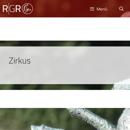
Menü
Zirkus
© 2026 Ratsgymnasium Rotenburg
• Erstellt mit
GeneratePress