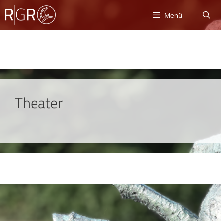
Menü
Theater
© 2026 Ratsgymnasium Rotenburg
• Erstellt mit
GeneratePress