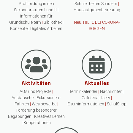
Profilbildung in den
Schüler helfen Schülern
|
Sekundarstufen I und II
|
Hausaufgabenbetreuung
Informationen für
Grundschuleltern
|
Bibliothek
|
Neu: HILFE BEI CORONA-
Konzepte
|
Digitales Arbeiten
SORGEN
Aktivitäten
Aktuelles
AGs und Projekte
|
Terminkalender
|
Nachrichten
|
Austausche - Exkursionen -
Cafeteria
|
Iserv
|
Fahrten
|
Wettbewerbe
|
Elterninformationen
|
SchulShop
Förderung besonderer
Begabungen
|
Kreatives Lernen
|
Kooperationen