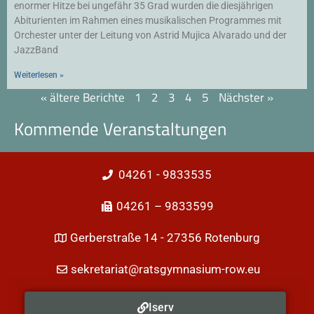
enormer Hitze bei ungefähr 35 Grad wurden die diesjährigen
Abiturienten im Rahmen eines musikalischen Programmes mit
Orchester unter der Leitung von Astrid Mujica Alvarado und der
JazzBand
Weiterlesen »
« ältere Berichte
1
2
3
4
5
Nächster »
Kommende Veranstaltungen
04261 - 9833535
04261 – 9833599
Gerberstraße 14 - 27356 Rotenburg
sekretariat@ratsgymnasium-row.eu
Iserv