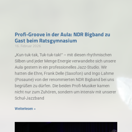
Profi-Groove in der Aula: NDR Bigband zu
Gast beim Ratsgymnasium
16. Februar 2026
„Kun-tuk-tak, Tuk-tuk-tak!“ – mit diesen rhythmischen
Silben und jeder Menge Energie verwandelte sich unsere
Aula gestern in ein professionelles Jazz-Studio. Wir
hatten die Ehre, Frank Delle (Saxofon) und Ingo Lahme
(Posaune) von der renommierten NDR Bigband bei uns
begrüßen zu dürfen. Die beiden Profi-Musiker kamen
nicht nur zum Zuhören, sondern um intensiv mit unserer
Schul-Jazzband
Weiterlesen »